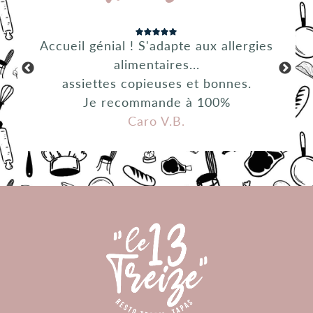
sympa
Accueil génial ! S'adapte aux allergies
Accu
alimentaires...
s frais
assiettes copieuses et bonnes.
Je recommande à 100%
Caro V.B.